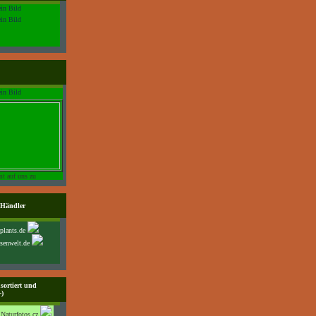
t auf uns zu
 Händler
plants.de
senwelt.de
sortiert und
-)
Naturfotos.cz