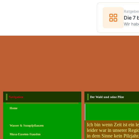
Ratgebe
Die 7
Wir hab
Navigation
Der Wald und seine Pilze
Home
.
Ich bin wenn Zeit ist ein l
Wasser & Sumpfpflanzen
leider war in unserer Regi
Musa-Enseten-Stauden
in dem Sinne kein Pilzjahr