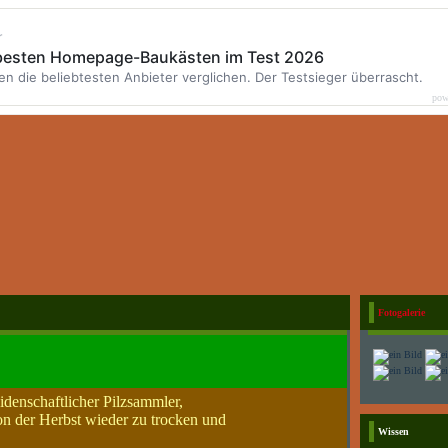
r
 besten Homepage-Baukästen im Test 2026
en die beliebtesten Anbieter verglichen. Der Testsieger überrascht.
pow
Fotogalerie
eidenschaftlicher Pilzsammler,
on der Herbst wieder zu trocken und
Wissen
.