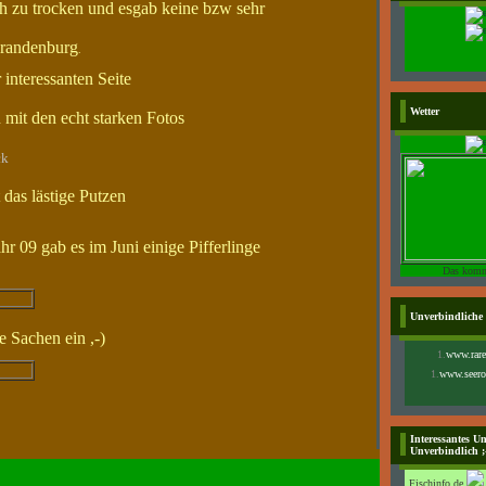
h zu trocken und esgab keine bzw sehr
Brandenburg
.
 interessanten Seite
Wetter
 mit den echt starken Fotos
ck
as lästige Putzen
hr 09 gab es im Juni einige Pifferlinge
Das komm
Unverbindliche
e Sachen ein ,-)
1.
www.rare
1.
www.seero
Interessantes Un
Unverbindlich ;
Fischinfo.de