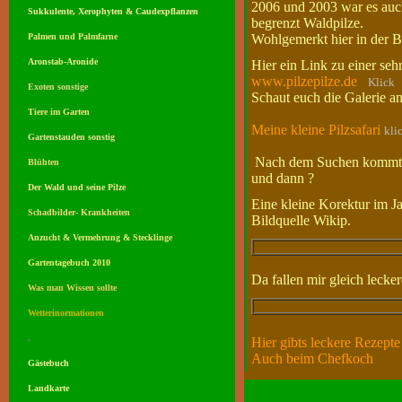
2006 und 2003 war es auc
Sukkulente, Xerophyten & Caudexpflanzen
begrenzt Waldpilze.
Palmen und Palmfarne
Wohlgemerkt hier in der 
Aronstab-Aronide
Hier ein Link zu einer sehr
www.pilzepilze.de
Klick
Exoten sonstige
Schaut euch die Galerie an
Tiere im Garten
Meine kleine Pilzsafari
kli
Gartenstauden sonstig
Nach dem Suchen kommt d
Blühten
und dann ?
Der Wald und seine Pilze
Eine kleine Korektur im Ja
Schadbilder- Krankheiten
Bildquelle Wikip.
Anzucht & Vermehrung & Stecklinge
Gartentagebuch 2010
Da fallen mir gleich lecker
Was man Wissen sollte
Wetterinormationen
,
Hier gibts leckere Rezepte
Auch beim Chefkoch
Gästebuch
Landkarte