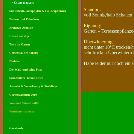
=> Ensete glaucum
Standort:
Sukkulente, Xerophyten & Caudexpflanzen
voll Sonnig/halb Schatten
Palmen und Palmfarne
Eignung:
Aronstab-Aronide
Garten – Terrassenpflanze
Exoten sonstige
Überwinterung:
Tiere im Garten
nicht unter 10°C trocken/h
sehr trocken Überwintern 
Gartenstauden sonstig
Blühten
Habe leider nur noch ein a
Der Wald und seine Pilze
Schadbilder- Krankheiten
Anzucht & Vermehrung & Stecklinge
Gartentagebuch 2010
Was man Wissen sollte
Wetterinormationen
,
Gästebuch