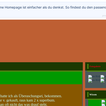
ne Homepage ist einfacher als du denkst. So findest du den passen
pow
Fotogalerie
Wissen
e hatte ich als Überaschungsei, bekommen.
 v. gekauft, raus kam 2 x superbum.
 oft nicht das was drauf steht.