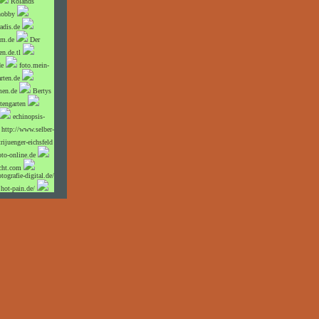
Rolands
hobby
adis.de
um.de
Der
n.de.tl
de
foto.mein-
rten.de
men.de
Bertys
engarten
echinopsis-
http://www.selber-
trijuenger-eichsfeld
to-online.de
cht.com
tografie-digital.de/
hot-pain.de/