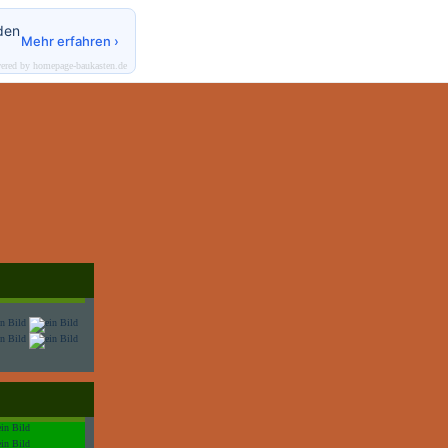
den
Mehr erfahren ›
ered by homepage-baukasten.de