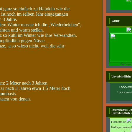
ht ganz so einfach zu Händeln wie die
 ist noch im selben Jahr eingegangen
h 3 Jahre.
Wetter
edem Winter musste ich die „Wiederbeleben“,
ahren und warm stellen.
z so kühl im Winter wie ihre Verwandten.
empfindlich gegen Nässe.
ze, ja so wieso nicht, weil die sehr
Das komm
Unverbindliche
m: 2 Meter nach 3 Jahren
1.
www.rare
ar nach 3 Jahren etwa 1,5 Meter hoch
1.
www.seero
ammbasis.
itäten von denen.
Interessantes Un
Unverbindlich ;
Fischinfo.de
Grillsportverein.d