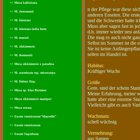
=> Musa balbisiana
n der Pflege war diese nic
=> M. cheesmanii
anderen Enseten. Die erste
und die Schwester hatte ic
=> M. itinerans
Muss aber sagen fast in j
=> M. itinerans-india form
d.h. immer wieder neu anf
Die mag es auch nicht gan
=> M. mannii
Selbst im Sommer ist die 
=> M. sikkimensis
Sie ist keine Anfängerpflan
selten im Handel ist.
=> M. thomsonii
=> Musa sikkimensis x paradisa
Habitus:
Kräftiger Wuchs
=> M. acuminata ssp. microcarpa
=> M. Helens Hyp.
Größe
Gem. sind der schein Stam
=> Musa sp. blue Burmese
Meine Erfahrung, meine w
hatte aber eine enorme St
=> Musa sikkimensis manipur
Vielleicht gibt es auch Var
=> Musa ornata
Wachstum:
=> Ensete ventricosum"Maurellii"
schell wüchsig
=> Ensete ventricosum
Vermehrung:
=> Ensete Superbum
aus Samen