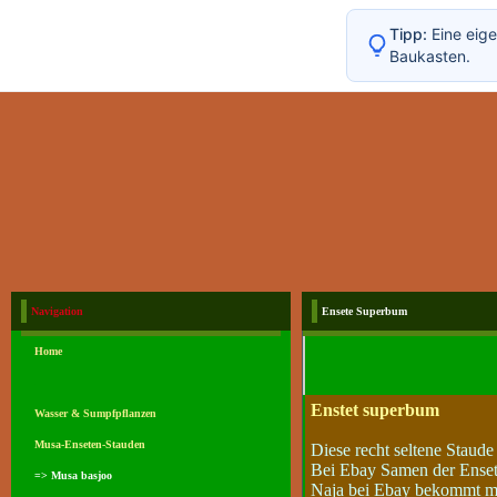
Tipp:
Eine eige
Baukasten.
Navigation
Ensete Superbum
Home
.
Enstet superbum
Wasser & Sumpfpflanzen
Musa-Enseten-Stauden
Diese recht seltene Staud
Bei Ebay Samen der Ensete
=> Musa basjoo
Naja bei Ebay bekommt man