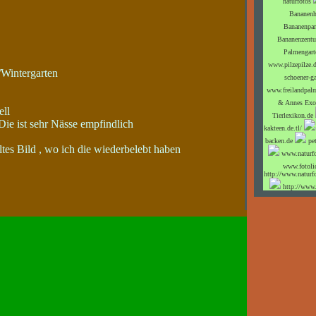
naturfotos
Bananen
Bananenpar
Bananenzent
Palmengarte
www.pilzepilze.
/Wintergarten
schoener-ga
www.freilandpal
& Annes Exot
ell
Tierlexikon.de
Die ist sehr Nässe empfindlich
kakteen.de.tl/
backen.de
pe
ltes Bild , wo ich die wiederbelebt haben
www.naturfo
www.fotoli
http://www.naturfo
http://www.