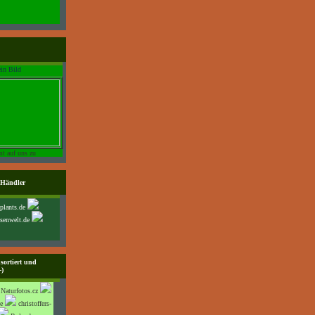
t auf uns zu
 Händler
plants.de
senwelt.de
sortiert und
-)
Naturfotos.cz
e
christoffers-