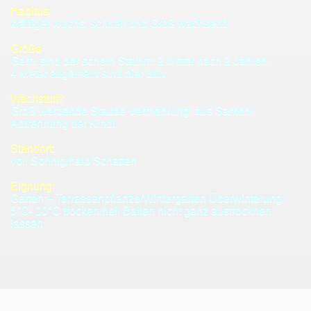
Habitus:
kräftiger wuchs, schnell und Groß wachsend
Größe
Gem. sind der schein Stamm: 2 Meter nach 2 Jahren.
4 Meter allgemein sind hier drin
Wachstum:
Groß werdende Staude Vermehrung: aus Samen/
Abtrennung der Kindl
Standort:
voll Sonnig/halb Schatten
xpflanzen
Eignung:
Garten – Terrassenpflanze/Wintergarten Überwinterung:
5°C- 10°C trocken/hell Ballen nicht ganz austrocknen
lassen