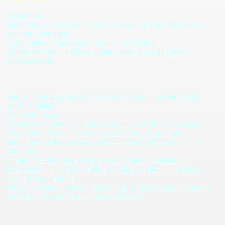
Allgemein
Die habe ich erst seit 07, im Programm, sind aber eine
meiner Favoriten,
schon alleine die Zeichnung ist ne Wucht.
Leider verliert sie diese später, aber auch da gibt es
unterschiede.
Die M.itinerans, sie wächst sehr schnell und wird sehr
groß, ähnlich
der M.thomsonii.
Sie ist nicht ganz so kälteverträglich wie Ihre Schwester.
Aber dennoch als Gartenstaude sehr gut geeignet.
Nur leider bekommt man diese selten oder gar nicht im
Handel.
Freiland Erfahrungen liegen noch nicht bestätigt vor,
Interessant ist wenn die Ihre Kindl austreibt, sind schon
echte Hammerteile.
Diese wachsen nicht direkt an der Mutterstaude, sondern
werden erst waagerecht ausgetrieben.