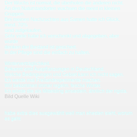
Der Wuchs ist normal, die überholen die anderen nicht.
äume
An den Naturstandorten wachsen die meist in kleinen
Gruppen.
ßbaum)
Bei meinen Nachzuchten aus Samen hatte ich Glück,
mind. 70%
a)
sind aufgelaufen.
Sehr viele habe ich verschenkt und abgegeben, aber
würde
)
denken der Bestand ist gesichert.
In der Pflege sind die einfach zu halten.
)
Winterverträglichkeit.
Bekannt sind Auspflanzungen in Deutschland.
Welche Bedingungen und Gebiet kann ich nicht sagen.
Ich werde mal Freilandexperimente machen.
Wir bekommen immer regelm. fesche Winter.
Ich würde die als Mittelding ansiedeln, ähnlich der rigida.
Bild Quelle Wiki
habe extra dies ausgewählt weil man ehesten sieht, worum
es geht