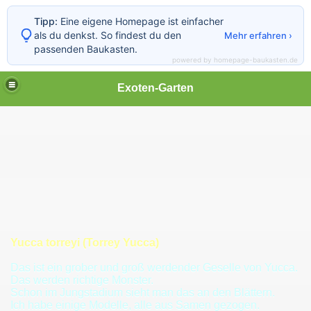
Tipp:
Eine eigene Homepage ist einfacher
als du denkst. So findest du den
Mehr erfahren ›
passenden Baukasten.
powered by homepage-baukasten.de
Exoten-Garten
xpflanzen
Yucca torreyi (Torrey Yucca)
Das ist ein grober und groß werdender Geselle von Yucca.
Das werden richtige Monster.
ng Dracaena)
Schon im Jungstadium sieht man das an den Blättern.
Ich habe einige Modelle, alle aus Samen gezogen.