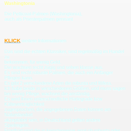
Washingtonia
Die Petticoat-Palmen (Washingtonia),
auch als Priesterpalmen gennant
KLICK
weitere Informationen
Das sind die echten Klassiker, sind regelmäßig im Handel
zu
bekommen, für wenig Geld.
Die wachsen recht zügig und sehen klasse aus.
Es sind recht robuste Palmen, die auch ein Anfänger
Pflegen kann.
lmfarn
Es gibt 2 verschiedene Arten die robusta und filifera.
Ich habe beide in verschiedenen Größen, und muss sagen
bei wenig Pflege, wachsen die anständig.
Es wird Ihnen unterschiedliche Härtegrade bzw
Kälteverträglichkeit
zugesprochen, die angegebenen Daten können am
Naturstandort
akzeptabel sein, in Deutschland gelten andere
Spielregeln.
Frosthart sind die in keinsterweise, egal ob robusta oder