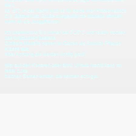
die f.
ab -5°C in der Nacht wird es für beide hier Problematisch.
D.h. Blattverlust. Große ausgepflanzte Modelle können
mehr ab als Jungpflanzen.
Ich überwintere Sie immer bei 2-15°C und relativ trocken,
das funktioniert bestens.
Größere Modelle sehen im Garten als Soloitär-Pflanze
Klasse aus.
Aber Achtung die werden richtig groß!
Wer auf den Kanaren oder ähnl. Urlaub macht kann an
jeder Ecke
frischen Samen ernten, die keimen echt gut.
nge